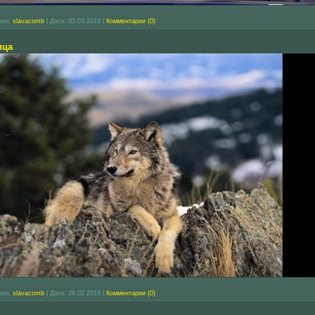
вил:
slavacomb
|
Дата:
03.03.2019
|
Комментарии (0)
ица
вил:
slavacomb
|
Дата:
28.02.2019
|
Комментарии (0)