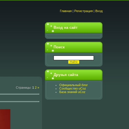
Главная
|
Регистрация
|
Вход
Вход на сайт
Поиск
Друзья сайта
Официальный блог
Страницы
:
1
2
»
Сообщество uCoz
База знаний uCoz