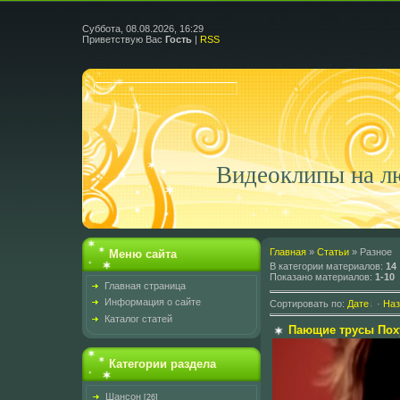
Суббота, 08.08.2026, 16:29
Приветствую Вас
Гость
|
RSS
Видеоклипы на л
Главная
»
Статьи
» Разное
Меню сайта
В категории материалов
:
14
Показано материалов
:
1-10
Главная страница
Информация о сайте
Сортировать по
:
Дате
·
На
Каталог статей
Пающие трусы Пох
Категории раздела
Шансон
[26]