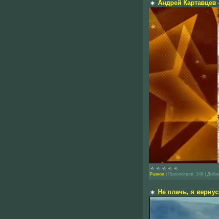
Андрей Картавцев 
Разное
|
Просмотров:
249
|
Доба
Не плачь, я верну