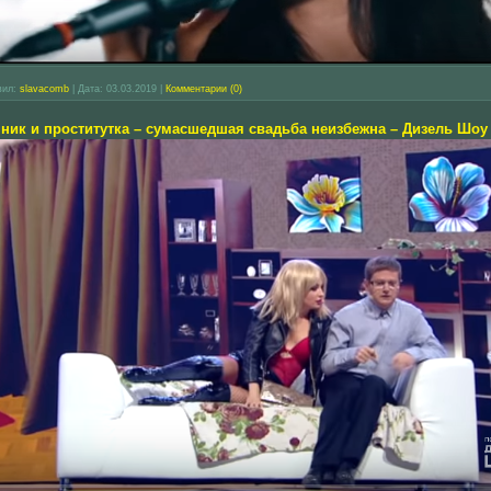
вил:
slavacomb
|
Дата:
03.03.2019
|
Комментарии (0)
нник и проститутка – сумасшедшая свадьба неизбежна – Дизель Шоу