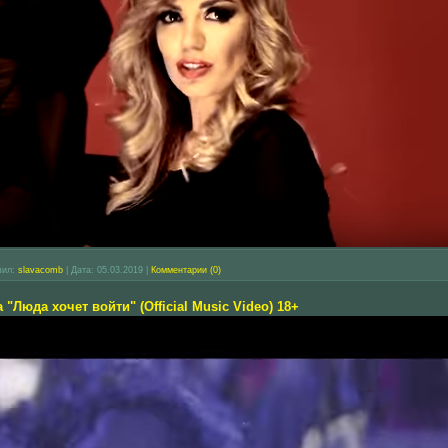
вил:
slavacomb
|
Дата:
05.03.2019
|
Комментарии (0)
Люда хочет войти" (Official Music Video) 18+