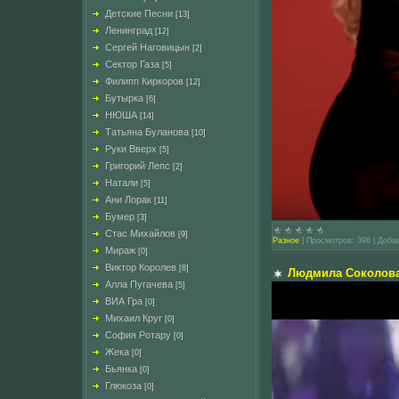
Детские Песни
[13]
Ленинград
[12]
Сергей Наговицын
[2]
Сектор Газа
[5]
Филипп Киркоров
[12]
Бутырка
[6]
НЮША
[14]
Татьяна Буланова
[10]
Руки Вверх
[5]
Григорий Лепс
[2]
Натали
[5]
Ани Лорак
[11]
Бумер
[3]
Стас Михайлов
[9]
Разное
|
Просмотров:
396
|
Доба
Мираж
[0]
Виктор Королев
[8]
Людмила Соколова "
Алла Пугачева
[5]
ВИА Гра
[0]
Михаил Круг
[0]
София Ротару
[0]
Жека
[0]
Бьянка
[0]
Глюкоза
[0]