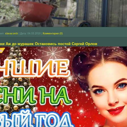
вил:
slavacomb
|
Дата:
04.03.2019
|
Комментарии (0)
ни Аж до мурашек Остановись постой Сергей Орлов