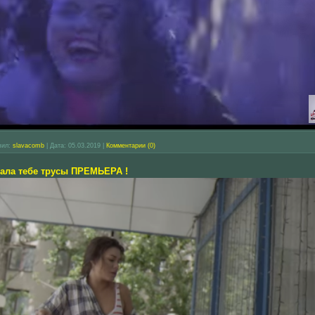
вил:
slavacomb
|
Дата:
05.03.2019
|
Комментарии (0)
ала тебе трусы ПРЕМЬЕРА !