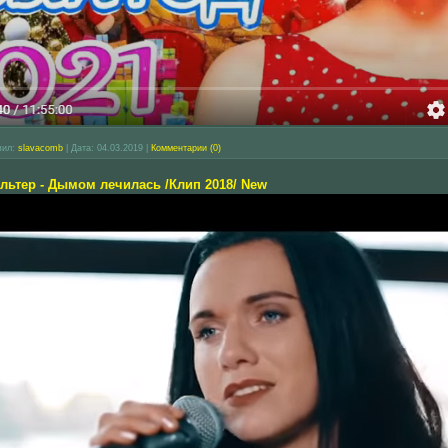
вил:
slavacomb
|
Дата:
04.03.2019
|
Комментарии (0)
льтер - Дымом лечилась /Клип 2018/ New