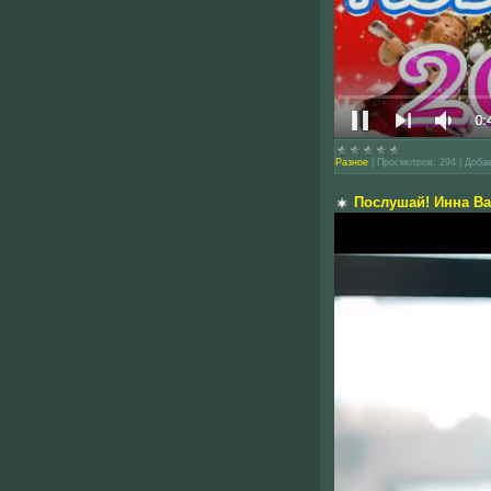
Разное
|
Просмотров:
294
|
Доба
Послушай! Инна Ва