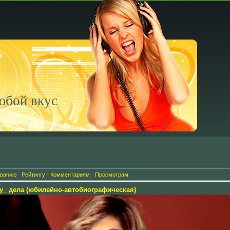
юбой вкус
званию
·
Рейтингу
·
Комментариям
·
Просмотрам
у_ дела (юбилейно-автобиографическая)