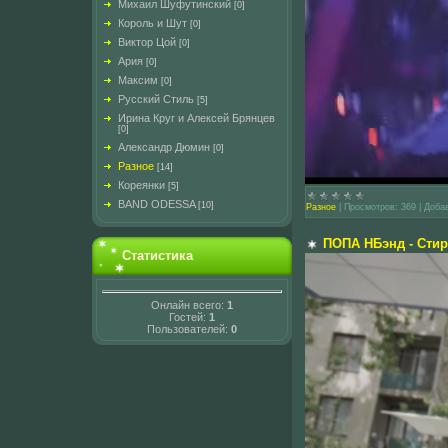
Михаил Шуфутинский
[0]
Король и Шут
[0]
Виктор Цой
[0]
Ария
[0]
Максим
[0]
Русский Стиль
[5]
Ирина Круг и Алексей Брянцев
[0]
Александр Дюмин
[0]
Разное
[14]
Кореянки
[5]
BAND ODESSA
[10]
Разное
|
Просмотров:
369
|
Доба
ПОПА НБэнд - Стир
Статистика
Онлайн всего:
1
Гостей:
1
Пользователей:
0