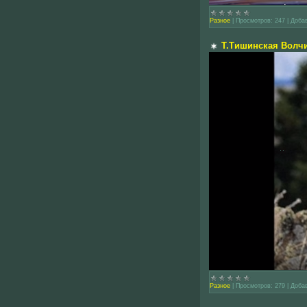
Разное
|
Просмотров:
247
|
Доба
Т.Тишинская Волч
Разное
|
Просмотров:
279
|
Доба