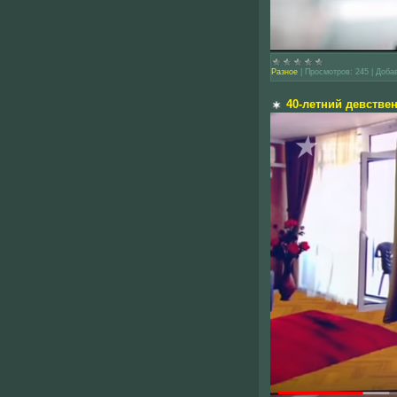
Разное
|
Просмотров:
245
|
Доба
40-летний девстве