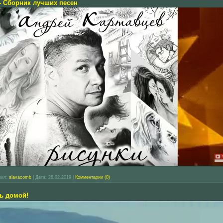
- Сборник лучших песен
вил:
slavacomb
|
Дата:
28.02.2019
|
Комментарии (0)
сь домой!