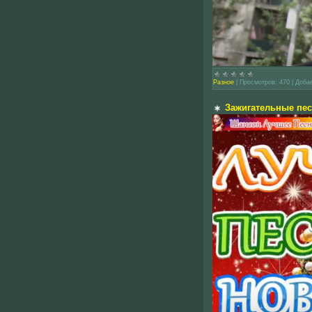
Разное
|
Просмотров:
470
|
Доба
Зажигательные пес