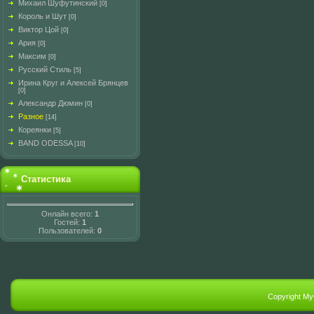
Михаил Шуфутинский
[0]
Король и Шут
[0]
Виктор Цой
[0]
Ария
[0]
Максим
[0]
Русский Стиль
[5]
Ирина Круг и Алексей Брянцев
[0]
Александр Дюмин
[0]
Разное
[14]
Кореянки
[5]
BAND ODESSA
[10]
Статистика
Онлайн всего:
1
Гостей:
1
Пользователей:
0
Copyright M