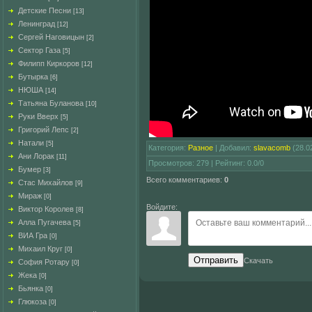
Детские Песни
[13]
Ленинград
[12]
Сергей Наговицын
[2]
Сектор Газа
[5]
Филипп Киркоров
[12]
Бутырка
[6]
НЮША
[14]
Татьяна Буланова
[10]
Руки Вверх
[5]
Григорий Лепс
[2]
Натали
[5]
Категория
:
Разное
|
Добавил
:
slavacomb
(28.0
Ани Лорак
[11]
Просмотров
:
279
|
Рейтинг
:
0.0
/
0
Бумер
[3]
Всего комментариев
:
0
Стас Михайлов
[9]
Мираж
[0]
Войдите:
Виктор Королев
[8]
Алла Пугачева
[5]
ВИА Гра
[0]
Михаил Круг
[0]
Отправить
Скачать
София Ротару
[0]
Жека
[0]
Бьянка
[0]
Глюкоза
[0]