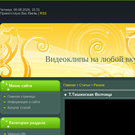
Четверг, 06.08.2026, 15:31
Приветствую Вас
Гость
|
RSS
Видеоклипы на любой вк
Главная
»
Статьи
»
Разное
Меню сайта
Т.Тишинская Волчица
Главная страница
Информация о сайте
Каталог статей
Категории раздела
Шансон
[26]