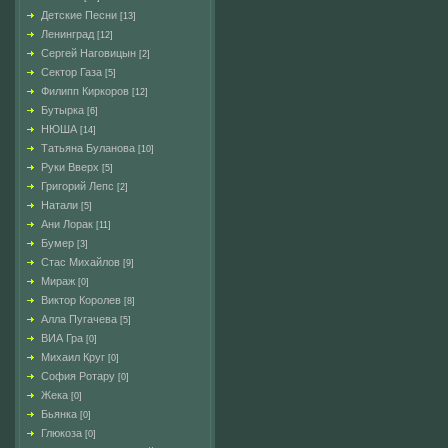
Детские Песни
[13]
Ленинград
[12]
Сергей Наговицын
[2]
Сектор Газа
[5]
Филипп Киркоров
[12]
Бутырка
[6]
НЮША
[14]
Татьяна Буланова
[10]
Руки Вверх
[5]
Григорий Лепс
[2]
Натали
[5]
Ани Лорак
[11]
Бумер
[3]
Стас Михайлов
[9]
Мираж
[0]
Виктор Королев
[8]
Алла Пугачева
[5]
ВИА Гра
[0]
Михаил Круг
[0]
София Ротару
[0]
Жека
[0]
Бьянка
[0]
Глюкоза
[0]