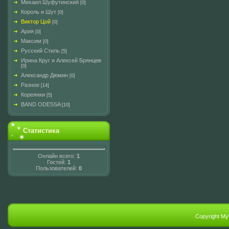
Михаил Шуфутинский
[0]
Король и Шут
[0]
Виктор Цой
[0]
Ария
[0]
Максим
[0]
Русский Стиль
[5]
Ирина Круг и Алексей Брянцев
[0]
Александр Дюмин
[0]
Разное
[14]
Кореянки
[5]
BAND ODESSA
[10]
Статистика
Онлайн всего:
1
Гостей:
1
Пользователей:
0
Copyright M