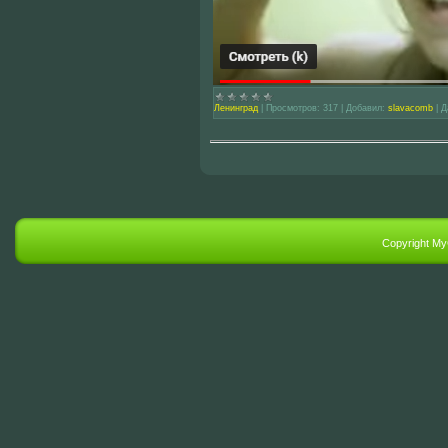
Ленинград
|
Просмотров:
317
|
Добавил:
slavacomb
|
Д
Copyright M