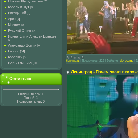
Михаил Шуфутинский
[0]
Король и Шут
[0]
Виктор Цой
[0]
Ария
[0]
Максим
[0]
Русский Стиль
[5]
Ирина Круг и Алексей Брянцев
[0]
Александр Дюмин
[0]
Разное
[14]
Кореянки
[5]
Ленинград
|
Просмотров:
226
|
Добавил:
slavacomb
|
Д
BAND ODESSA
[10]
Ленинград - Почём звонят колоко
Статистика
Онлайн всего:
1
Гостей:
1
Пользователей:
0