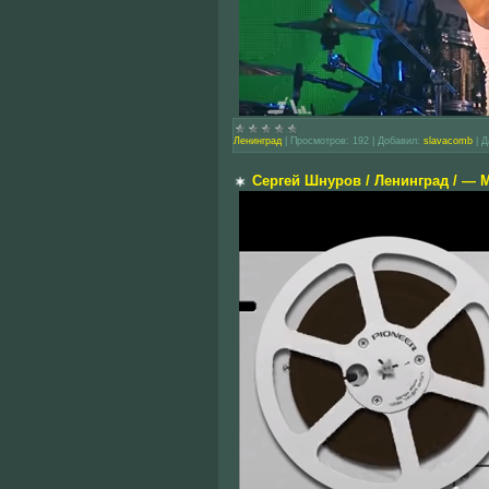
Ленинград
|
Просмотров:
192
|
Добавил:
slavacomb
|
Д
Сергей Шнуров / Ленинград / —