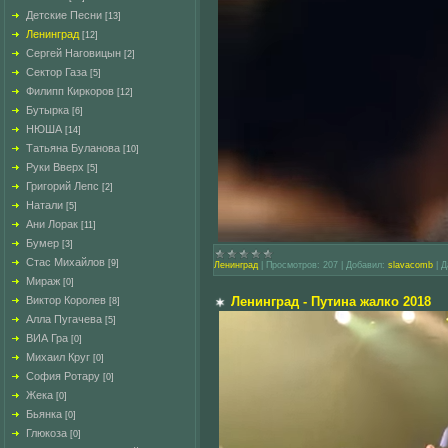
Детские Песни
[13]
Ленинград
[12]
Сергей Наговицын
[2]
Сектор Газа
[5]
Филипп Киркоров
[12]
Бутырка
[6]
НЮША
[14]
Татьяна Буланова
[10]
Руки Вверх
[5]
Григорий Лепс
[2]
Натали
[5]
Ани Лорак
[11]
Бумер
[3]
Стас Михайлов
[9]
Ленинград
|
Просмотров:
207
|
Добавил:
slavacomb
|
Д
Мираж
[0]
Виктор Королев
Ленинград - Путина жалко 2018
[8]
Алла Пугачева
[5]
ВИА Гра
[0]
Михаил Круг
[0]
София Ротару
[0]
Жека
[0]
Бьянка
[0]
Глюкоза
[0]