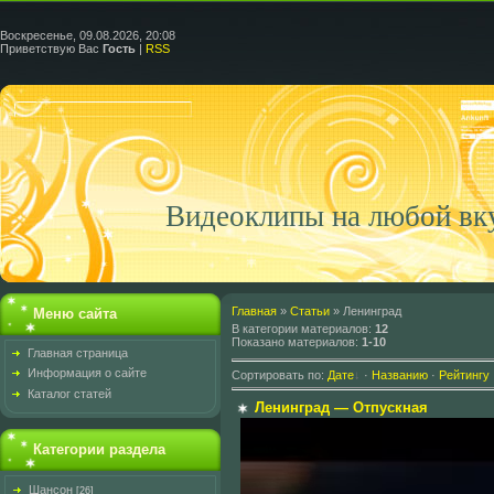
Воскресенье, 09.08.2026, 20:08
Приветствую Вас
Гость
|
RSS
Видеоклипы на любой вк
Главная
»
Статьи
» Ленинград
Меню сайта
В категории материалов
:
12
Показано материалов
:
1-10
Главная страница
Информация о сайте
Сортировать по
:
Дате
·
Названию
·
Рейтингу
Каталог статей
Ленинград — Отпускная
Категории раздела
Шансон
[26]