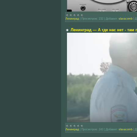
Ленинград
|
Просмотров:
232
|
Добавил:
slavacomb
|
Д
Ленинград — А где нас нет - там 
Ленинград
|
Просмотров:
243
|
Добавил:
slavacomb
|
Д