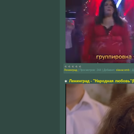
Ленинград
|
Просмотров:
244
|
Добавил:
slavacomb
|
Д
Ленинград - "Народная любовь"