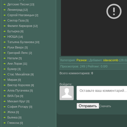
Детские Песни
[13]
Ленинград
[12]
Сергей Наговицын
[2]
Сектор Газа
[5]
Филипп Киркоров
[12]
Бутырка
[6]
НЮША
[14]
Татьяна Буланова
[10]
Руки Вверх
[5]
Григорий Лепс
[2]
Натали
[5]
Категория
:
Разное
|
Добавил
:
slavacomb
(28.0
Ани Лорак
[11]
Просмотров
:
249
|
Рейтинг
:
0.0
/
0
Бумер
[3]
Всего комментариев
:
0
Стас Михайлов
[9]
Мираж
[0]
Войдите:
Виктор Королев
[8]
Алла Пугачева
[5]
ВИА Гра
[0]
Михаил Круг
[0]
Отправить
Скачать
София Ротару
[0]
Жека
[0]
Бьянка
[0]
Глюкоза
[0]