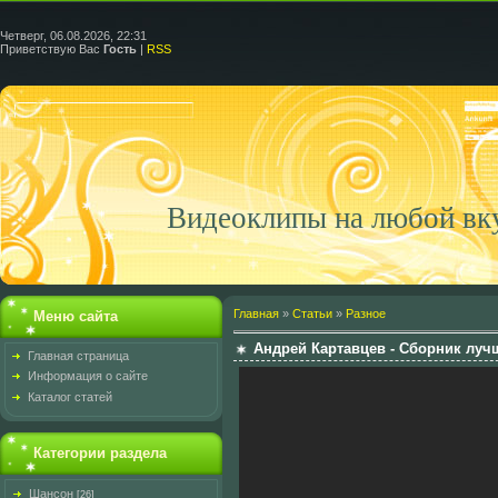
Четверг, 06.08.2026, 22:31
Приветствую Вас
Гость
|
RSS
Видеоклипы на любой вк
Главная
»
Статьи
»
Разное
Меню сайта
Андрей Картавцев - Сборник луч
Главная страница
Информация о сайте
Каталог статей
Категории раздела
Шансон
[26]