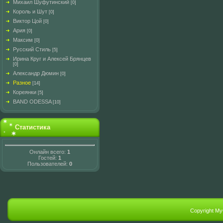
Михаил Шуфутинский
[0]
Король и Шут
[0]
Виктор Цой
[0]
Ария
[0]
Максим
[0]
Русский Стиль
[5]
Ирина Круг и Алексей Брянцев
[0]
Александр Дюмин
[0]
Разное
[14]
Кореянки
[5]
BAND ODESSA
[10]
Статистика
Онлайн всего:
1
Гостей:
1
Пользователей:
0
Copyright M