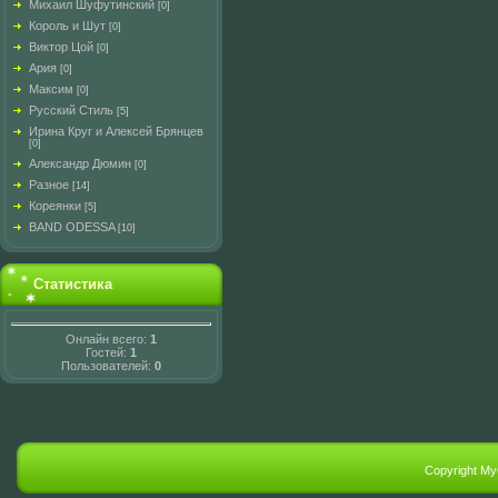
Михаил Шуфутинский
[0]
Король и Шут
[0]
Виктор Цой
[0]
Ария
[0]
Максим
[0]
Русский Стиль
[5]
Ирина Круг и Алексей Брянцев
[0]
Александр Дюмин
[0]
Разное
[14]
Кореянки
[5]
BAND ODESSA
[10]
Статистика
Онлайн всего:
1
Гостей:
1
Пользователей:
0
Copyright M