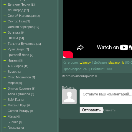
Детские Песни
[13]
Ленинград
[12]
Сергей Наговицын
[2]
Сектор Газа
[5]
Филипп Киркоров
[12]
Бутырка
[6]
НЮША
[14]
Татьяна Буланова
[10]
Руки Вверх
[5]
Григорий Лепс
[2]
Натали
[5]
Категория
:
Шансон
|
Добавил
:
slavacomb
(03.
Ани Лорак
[11]
Просмотров
:
240
|
Рейтинг
:
0.0
/
0
Бумер
[3]
Всего комментариев
:
0
Стас Михайлов
[9]
Мираж
[0]
Войдите:
Виктор Королев
[8]
Алла Пугачева
[5]
ВИА Гра
[0]
Михаил Круг
[0]
Отправить
Скачать
София Ротару
[0]
Жека
[0]
Бьянка
[0]
Глюкоза
[0]