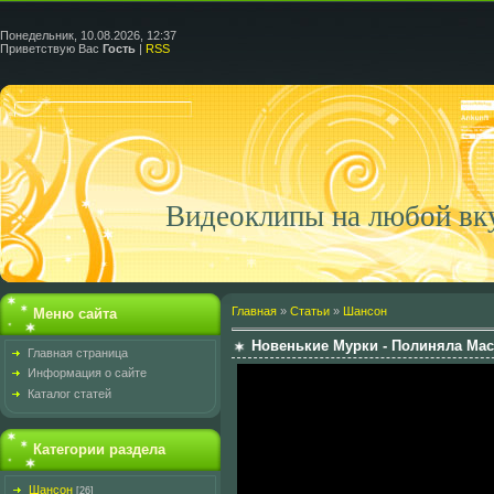
Понедельник, 10.08.2026, 12:37
Приветствую Вас
Гость
|
RSS
Видеоклипы на любой вк
Главная
»
Статьи
»
Шансон
Меню сайта
Новенькие Мурки - Полиняла Мас
Главная страница
Информация о сайте
Каталог статей
Категории раздела
Шансон
[26]