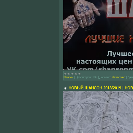
Шансон
|
Просмотров:
235
|
Добавил:
slavacomb
|
Дат
НОВЫЙ ШАНСОН 2018/2019 | Н