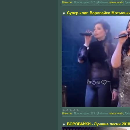
Шансон
|
Просмотров:
242
|
Добавил:
slavacomb
|
Дат
Супер клип Воровайки Мотыльк
Шансон
|
Просмотров:
213
|
Добавил:
slavacomb
|
Дат
ВОРОВАЙКИ - Лучшие песни 2018