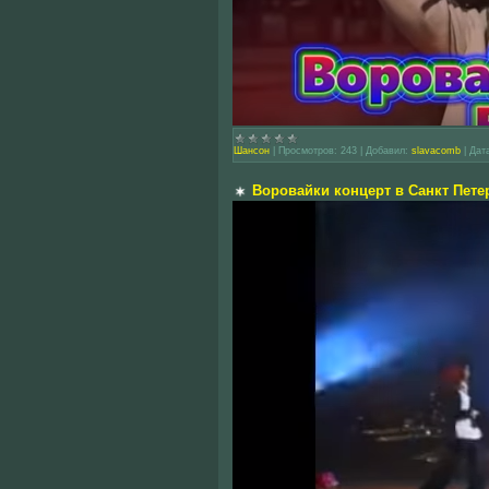
Шансон
|
Просмотров:
243
|
Добавил:
slavacomb
|
Дат
Воровайки концерт в Санкт Пете