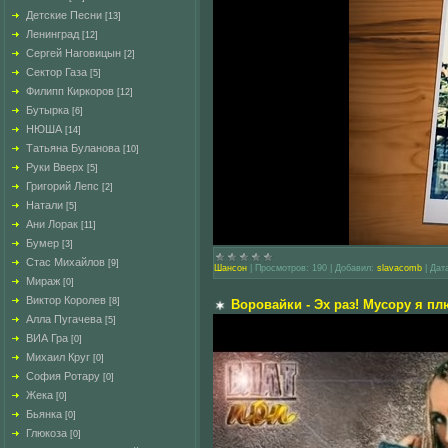
Детские Песни
[13]
Ленинград
[12]
Сергей Наговицын
[2]
Сектор Газа
[5]
Филипп Киркоров
[12]
Бутырка
[6]
НЮША
[14]
Татьяна Буланова
[10]
Руки Вверх
[5]
Григорий Лепс
[2]
Натали
[5]
Ани Лорак
[11]
Бумер
[3]
Стас Михайлов
[9]
Шансон
|
Просмотров:
190
|
Добавил:
slavacomb
|
Дат
Мираж
[0]
Виктор Королев
[8]
Воровайки - Эх раз! Мусору я плю
Алла Пугачева
[5]
ВИА Гра
[0]
Михаил Круг
[0]
София Ротару
[0]
Жека
[0]
Бьянка
[0]
Глюкоза
[0]