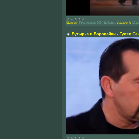
Шансон
|
Просмотров:
205
|
Добавил:
slavacomb
|
Дат
Бутырка и Воровайки - Гулял Се