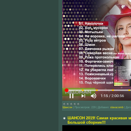
Шансон
|
Просмотров:
229
|
Добавил:
slavacomb
|
Дат
ШАНСОН 2019! Самая красивая муз
Большой сборник!!!