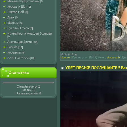
Михаил Шуфутинский
[0]
Король и Шут
[0]
Виктор Цой
[0]
Ария
[0]
Максим
[0]
Русский Стиль
[5]
Ирина Круг и Алексей Брянцев
[0]
Александр Дюмин
[0]
Разное
[14]
Кореянки
[5]
BAND ODESSA
Шансон
|
Просмотров:
234
|
Добавил:
slavacomb
|
Дат
[10]
УЛЁТ ПЕСНЯ! ПОСЛУШАЙТЕ!! Вет
Статистика
Онлайн всего:
1
Гостей:
1
Пользователей:
0