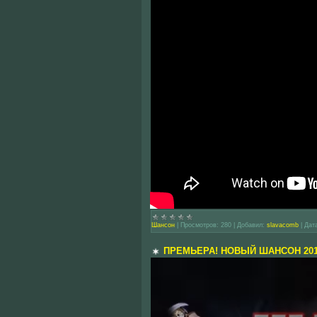
Шансон
|
Просмотров:
280
|
Добавил:
slavacomb
|
Дат
ПРЕМЬЕРА! НОВЫЙ ШАНСОН 201