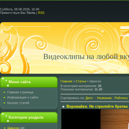
Суббота, 08.08.2026, 16:49
Приветствую Вас
Гость
|
RSS
Видеоклипы на любой вк
Главная
»
Статьи
» Шансон
Меню сайта
В категории материалов
:
26
Показано материалов
:
11-20
Главная страница
Информация о сайте
Сортировать по
:
Дате
·
Названию
·
Рейтингу
Каталог статей
Воровайки. Не стреляйте братва
Категории раздела
Шансон
[26]