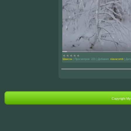
Шансон
|
Просмотров:
221
|
Добавил:
slavacomb
|
Дат
Copyright M