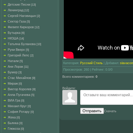
Детские Песни
[13]
Ленинград
[12]
Сергей Наговицын
[2]
Сектор Газа
[5]
Филипп Киркоров
[12]
Бутырка
[6]
НЮША
[14]
Татьяна Буланова
[10]
Руки Вверх
[5]
Григорий Лепс
[2]
Натали
[5]
Категория
:
Русский Стиль
|
Добавил
:
slavaco
Ани Лорак
[11]
Просмотров
:
260
|
Рейтинг
:
0.0
/
0
Бумер
[3]
Всего комментариев
:
0
Стас Михайлов
[9]
Мираж
[0]
Войдите:
Виктор Королев
[8]
Алла Пугачева
[5]
ВИА Гра
[0]
Михаил Круг
[0]
Отправить
Скачать
София Ротару
[0]
Жека
[0]
Бьянка
[0]
Глюкоза
[0]