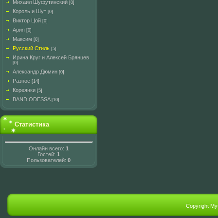
Михаил Шуфутинский
[0]
Король и Шут
[0]
Виктор Цой
[0]
Ария
[0]
Максим
[0]
Русский Стиль
[5]
Ирина Круг и Алексей Брянцев
[0]
Александр Дюмин
[0]
Разное
[14]
Кореянки
[5]
BAND ODESSA
[10]
Статистика
Онлайн всего:
1
Гостей:
1
Пользователей:
0
Copyright M