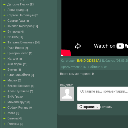
Детские Песни
[13]
Ленинград
[12]
Сергей Наговицын
[2]
Сектор Газа
[5]
Филипп Киркоров
[12]
Бутырка
[6]
НЮША
[14]
Татьяна Буланова
[10]
Руки Вверх
[5]
Григорий Лепс
[2]
Натали
[5]
Категория
:
BAND ODESSA
|
Добавил
:
(03.03.2
Ани Лорак
[11]
Просмотров
:
316
|
Рейтинг
:
0.0
/
0
Бумер
[3]
Всего комментариев
:
0
Стас Михайлов
[9]
Мираж
[0]
Войдите:
Виктор Королев
[8]
Алла Пугачева
[5]
ВИА Гра
[0]
Михаил Круг
[0]
Отправить
Скачать
София Ротару
[0]
Жека
[0]
Бьянка
[0]
Глюкоза
[0]