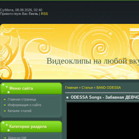
Суббота, 08.08.2026, 02:40
Приветствую Вас
Гость
|
RSS
Видеоклипы на любой вк
Главная
»
Статьи
»
BAND ODESSA
Меню сайта
ODESSA Songs - Забавная ДЕВЧ
Главная страница
Информация о сайте
Каталог статей
Категории раздела
Шансон
[26]