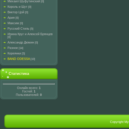
Михаил Шуфутинский
[0]
Король и Шут
[0]
Виктор Цой
[0]
Ария
[0]
Максим
[0]
Русский Стиль
[5]
Ирина Круг и Алексей Брянцев
[0]
Александр Дюмин
[0]
Разное
[14]
Кореянки
[5]
BAND ODESSA
[10]
Статистика
Онлайн всего:
1
Гостей:
1
Пользователей:
0
Copyright M