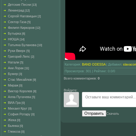
Детские Песни
[13]
Ленинград
[12]
Сергей Наговицын
[2]
Сектор Газа
[5]
Филипп Киркоров
[12]
Бутырка
[6]
НЮША
[14]
Татьяна Буланова
[10]
Руки Вверх
[5]
Григорий Лепс
[2]
Натали
[5]
Категория
:
BAND ODESSA
|
Добавил
:
slavaco
Ани Лорак
[11]
Просмотров
:
301
|
Рейтинг
:
0.0
/
0
Бумер
[3]
Всего комментариев
:
0
Стас Михайлов
[9]
Мираж
[0]
Войдите:
Виктор Королев
[8]
Алла Пугачева
[5]
ВИА Гра
[0]
Михаил Круг
[0]
Отправить
Скачать
София Ротару
[0]
Жека
[0]
Бьянка
[0]
Глюкоза
[0]