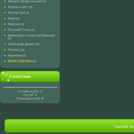
Михаил Шуфутинский
[0]
Король и Шут
[0]
Виктор Цой
[0]
Ария
[0]
Максим
[0]
Русский Стиль
[5]
Ирина Круг и Алексей Брянцев
[0]
Александр Дюмин
[0]
Разное
[14]
Кореянки
[5]
BAND ODESSA
[10]
Статистика
Онлайн всего:
1
Гостей:
1
Пользователей:
0
Copyright M