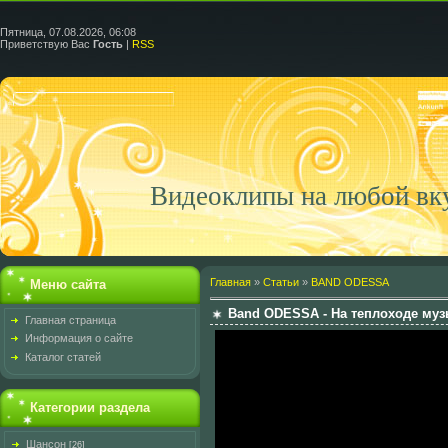
Пятница, 07.08.2026, 06:08
Приветствую Вас
Гость
|
RSS
Видеоклипы на любой вк
Главная
»
Статьи
»
BAND ODESSA
Меню сайта
Band ODESSA - На теплоходе музы
Главная страница
Информация о сайте
Каталог статей
Категории раздела
Шансон
[26]