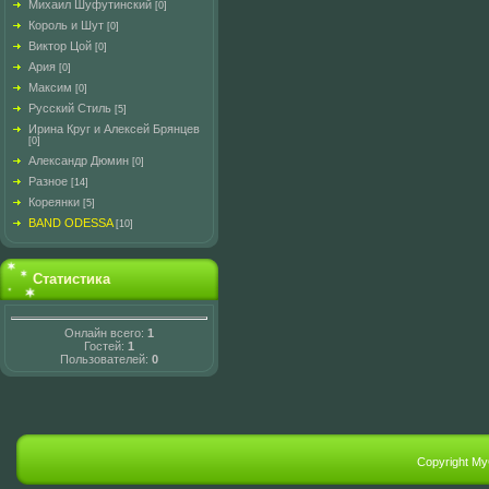
Михаил Шуфутинский
[0]
Король и Шут
[0]
Виктор Цой
[0]
Ария
[0]
Максим
[0]
Русский Стиль
[5]
Ирина Круг и Алексей Брянцев
[0]
Александр Дюмин
[0]
Разное
[14]
Кореянки
[5]
BAND ODESSA
[10]
Статистика
Онлайн всего:
1
Гостей:
1
Пользователей:
0
Copyright M