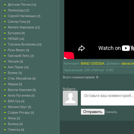
Детские Песни
[13]
Ленинград
[12]
Сергей Наговицын
[2]
Сектор Газа
[5]
Филипп Киркоров
[12]
Бутырка
[6]
НЮША
[14]
Татьяна Буланова
[10]
Руки Вверх
[5]
Григорий Лепс
[2]
Натали
[5]
Категория
:
BAND ODESSA
|
Добавил
:
slavaco
Ани Лорак
[11]
Просмотров
:
235
|
Рейтинг
:
0.0
/
0
Бумер
[3]
Всего комментариев
:
0
Стас Михайлов
[9]
Мираж
[0]
Войдите:
Виктор Королев
[8]
Алла Пугачева
[5]
ВИА Гра
[0]
Михаил Круг
[0]
Отправить
Скачать
София Ротару
[0]
Жека
[0]
Бьянка
[0]
Глюкоза
[0]