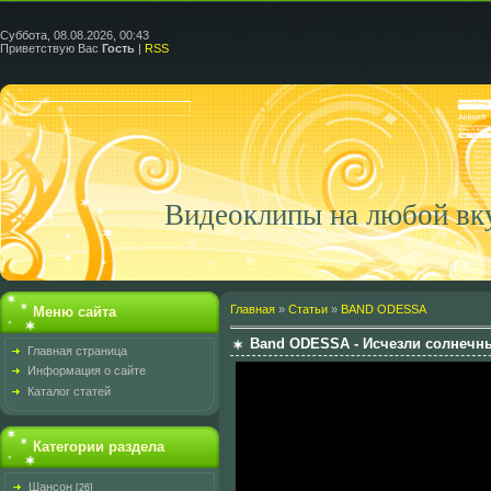
Суббота, 08.08.2026, 00:43
Приветствую Вас
Гость
|
RSS
Видеоклипы на любой вк
Главная
»
Статьи
»
BAND ODESSA
Меню сайта
Band ODESSA - Исчезли солнечн
Главная страница
Информация о сайте
Каталог статей
Категории раздела
Шансон
[26]