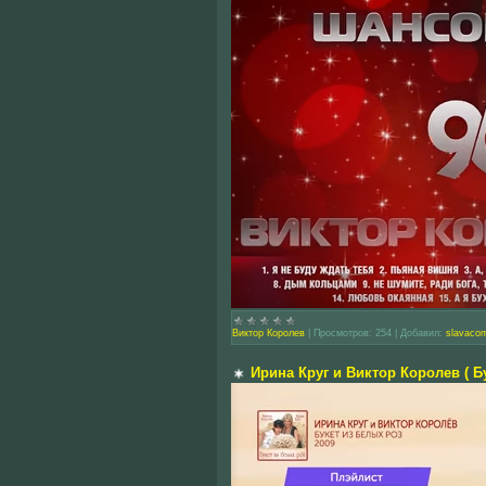
Виктор Королев
|
Просмотров:
254
|
Добавил:
slavaco
Ирина Круг и Виктор Королев ( Б