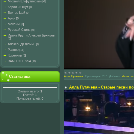
Михаил Шуфутинский
[0]
Король и Шут
[0]
Виктор Цой
[0]
Ария
[0]
Максим
[0]
Русский Стиль
[5]
Ирина Круг и Алексей Брянцев
[0]
Александр Дюмин
[0]
Разное
[14]
Кореянки
[5]
BAND ODESSA
[10]
Статистика
Алла Пугачева
|
Просмотров:
267
|
Добавил:
slavacom
Алла Пугачева - Старые песни п
Онлайн всего:
1
Гостей:
1
Пользователей:
0