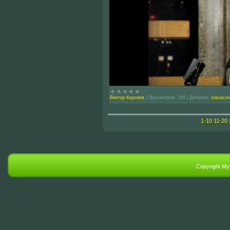
Виктор Королев
|
Просмотров:
249
|
Добавил:
slavaco
1-10
11-20
Copyright M