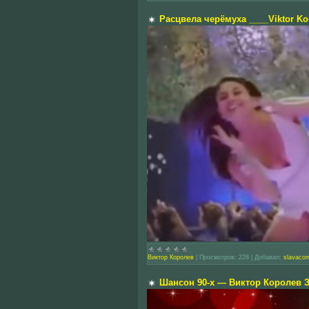
Расцвела черёмуха ____Viktor Ko
Виктор Королев
|
Просмотров:
228
|
Добавил:
slavaco
Шансон 90-х — Виктор Королев 