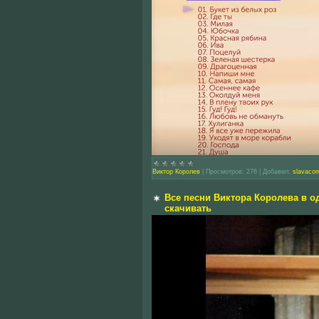
Виктор Королев
|
Просмотров:
276
|
Добавил:
slavaco
Все песни Виктора Королева в од
скачивать