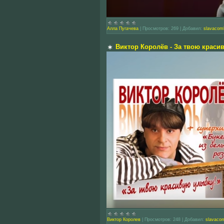
Алла Пугачева
|
Просмотров:
269
|
Добавил:
slavacom
Виктор Королёв - За твою краси
Виктор Королев
|
Просмотров:
248
|
Добавил:
slavaco