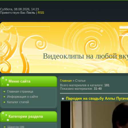
Суббота, 08.08.2026, 14:23
Приветствую Вас
Гость
|
RSS
Видеоклипы на любой вк
Главная
»
Статьи
Меню сайта
Всего материалов в каталоге
:
181
Показано материалов
:
31-40
Главная страница
Информация о сайте
Пародия на свадьбу Аллы Пугач
Каталог статей
Категории раздела
Шансон
[26]