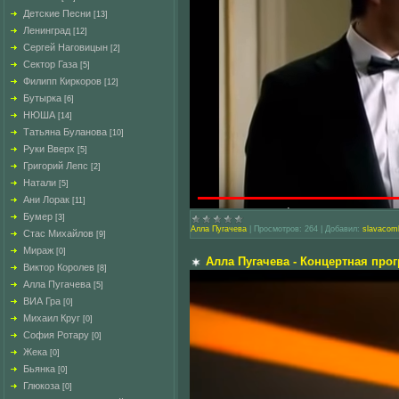
Детские Песни
[13]
Ленинград
[12]
Сергей Наговицын
[2]
Сектор Газа
[5]
Филипп Киркоров
[12]
Бутырка
[6]
НЮША
[14]
Татьяна Буланова
[10]
Руки Вверх
[5]
Григорий Лепс
[2]
Натали
[5]
Ани Лорак
[11]
Бумер
[3]
Алла Пугачева
|
Просмотров:
264
|
Добавил:
slavacom
Стас Михайлов
[9]
Мираж
[0]
Алла Пугачева - Концертная прог
Виктор Королев
[8]
Алла Пугачева
[5]
ВИА Гра
[0]
Михаил Круг
[0]
София Ротару
[0]
Жека
[0]
Бьянка
[0]
Глюкоза
[0]