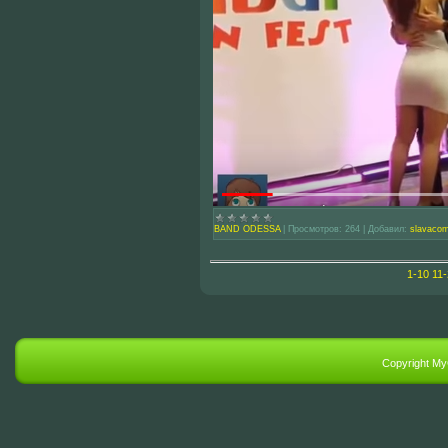
BAND ODESSA
|
Просмотров:
264
|
Добавил:
slavaco
1-10
11-
Copyright M