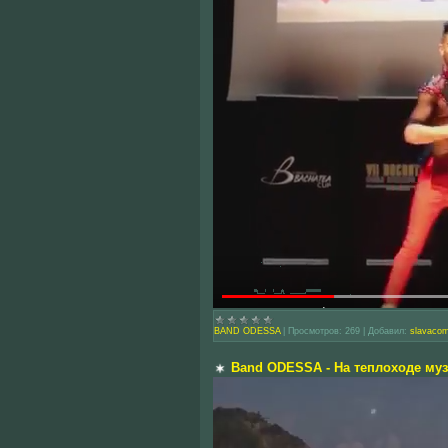
BAND ODESSA
|
Просмотров:
269
|
Добавил:
slavaco
Band ODESSA - На теплоходе муз