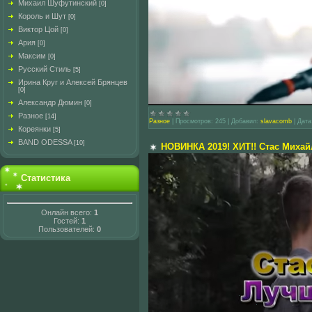
Михаил Шуфутинский
[0]
Король и Шут
[0]
Виктор Цой
[0]
Ария
[0]
Максим
[0]
Русский Стиль
[5]
Ирина Круг и Алексей Брянцев
[0]
Александр Дюмин
[0]
Разное
[14]
Разное
|
Просмотров:
245
|
Добавил:
slavacomb
|
Дата
Кореянки
[5]
BAND ODESSA
[10]
НОВИНКА 2019! ХИТ!! Стас Михай
Статистика
Онлайн всего:
1
Гостей:
1
Пользователей:
0