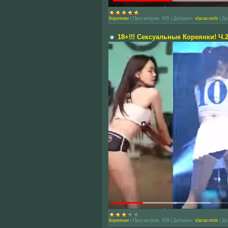
Кореянки
|
Просмотров:
405
|
Добавил:
slavacomb
|
Да
18+!!! Сексуальные Кореянки! Ч.2
Кореянки
|
Просмотров:
508
|
Добавил:
slavacomb
|
Да