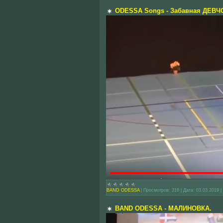
ODESSA Songs - Забавная ДЕВ
BAND ODESSA
|
Просмотров:
316
|
Дата:
03.03.2019
|
BAND ODESSA - МАЛИНОВКА.