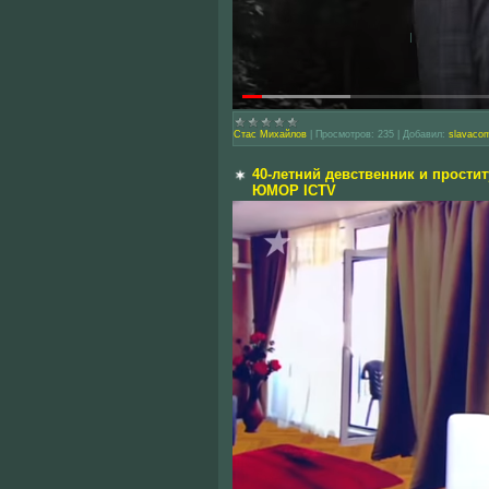
Стас Михайлов
|
Просмотров:
235
|
Добавил:
slavaco
40-летний девственник и прости
ЮМОР ICTV