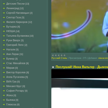
Детские Песни
[13]
Ленинград
[12]
Сергей Наговицын
[2]
Сектор Газа
[5]
Филипп Киркоров
[12]
Бутырка
[6]
НЮША
[14]
Татьяна Буланова
[10]
Руки Вверх
[5]
Григорий Лепс
[2]
Натали
[5]
Ани Лорак
[11]
Русский Стиль
|
Просмотров:
275
|
Добавил:
slavacom
Бумер
[3]
Стас Михайлов
[9]
Послушай! Инна Вальтер - Дымом
Мираж
[0]
Виктор Королев
[8]
Алла Пугачева
[5]
ВИА Гра
[0]
Михаил Круг
[0]
София Ротару
[0]
Жека
[0]
Бьянка
[0]
Глюкоза
[0]